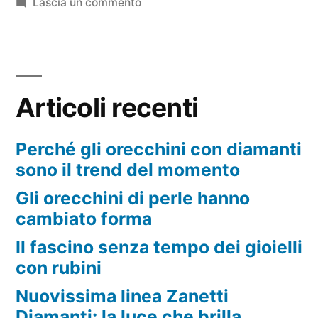
su
Lascia un commento
Isambrosiana:
scopri
il
brand
Articoli recenti
che
fa
sognare
Perché gli orecchini con diamanti
con
sono il trend del momento
le
Gli orecchini di perle hanno
sue
cambiato forma
pietre
preziose
Il fascino senza tempo dei gioielli
con rubini
Nuovissima linea Zanetti
Diamanti: la luce che brilla