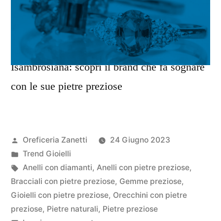
Isambrosiana: scopri il brand che fa sognare
con le sue pietre preziose
Pubblicato
Oreficeria Zanetti
24 Giugno 2023
da
Pubblicato
Trend Gioielli
in
Tag:
Anelli con diamanti
,
Anelli con pietre preziose
,
Bracciali con pietre preziose
,
Gemme preziose
,
Gioielli con pietre preziose
,
Orecchini con pietre
preziose
,
Pietre naturali
,
Pietre preziose