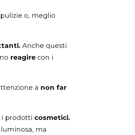
pulizie o, meglio
ttanti.
Anche questi
ono
reagire
con i
attenzione a
non far
i prodotti
cosmetici.
e luminosa, ma