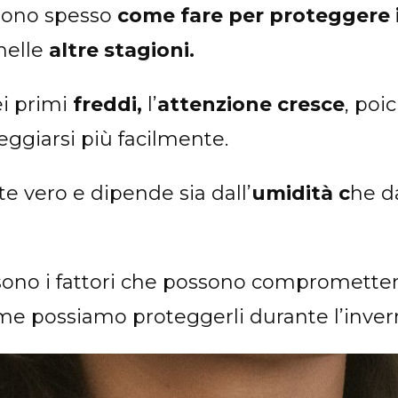
dono spesso
come fare per proteggere i 
nelle
altre stagioni.
ei primi
freddi,
l’
attenzione cresce
, poi
ggiarsi più facilmente.
 vero e dipende sia dall’
umidità c
he d
ono i fattori che possono compromettere
come possiamo proteggerli durante l’inver