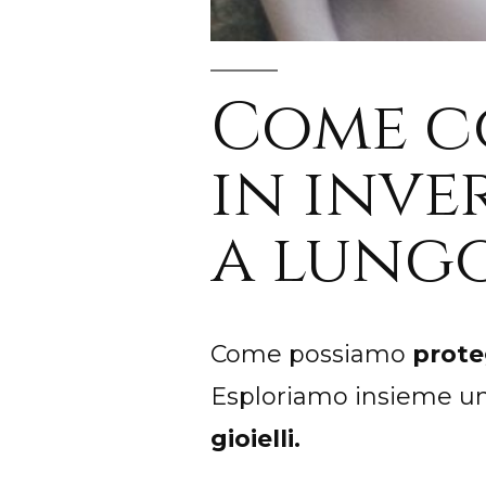
Come co
in inve
a lung
Come possiamo
prote
Esploriamo insieme un
gioielli.