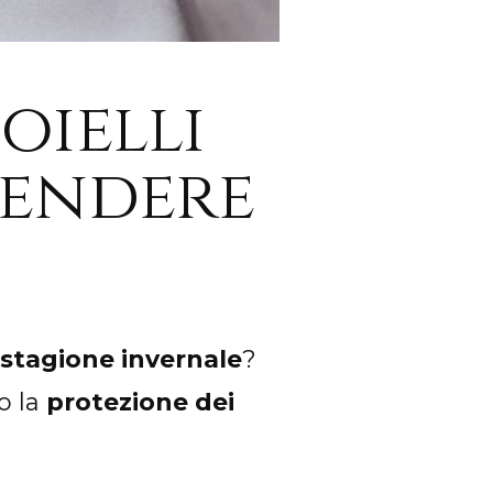
oielli
lendere
a stagione invernale
?
o la
protezione dei