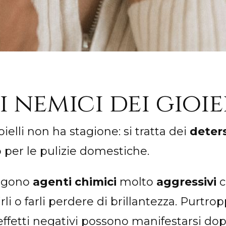
i nemici dei gioie
oielli non ha stagione: si tratta dei
deters
 per le pulizie domestiche.
engono
agenti chimici
molto
aggressivi
c
irli o farli perdere di brillantezza. Purtro
effetti negativi possono manifestarsi d