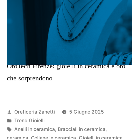
OroTech Firenze: gioielli in ceramica e oro
che sorprendono
Pubblicato
Oreficeria Zanetti
5 Giugno 2025
da
Pubblicato
Trend Gioielli
in
Tag:
Anelli in ceramica
,
Bracciali in ceramica
,
ceramica
,
Collane in ceramica
,
Gioielli in ceramica
,